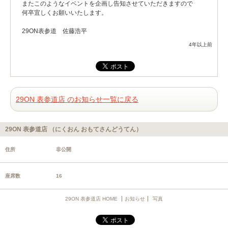
またこのようなイベントを企画し告知させていただきますので
何卒宜しくお願いいたします。
29ON表参道 佐藤浩平
4年以上前
29ON 表参道店 のお知らせ一覧に戻る
29ON 表参道店 （にくおん おもてさんどうてん）
住所
非公開
座席数
16
29ON 表参道店 HOME
お知らせ
写真