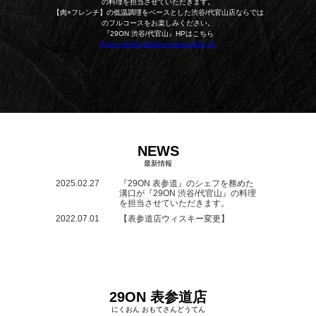
の料理を担当させていただきます。
【肉×フレンチ】の低温調理をベースとした渋谷/代官山店ならでは
のフルコースをお楽しみください。
『29ON 渋谷/代官山』HPはこちら
https://shibuyadaikanyama.29on.jp/
NEWS
最新情報
2025.02.27
『29ON 表参道』のシェフを務めた
溝口が『29ON 渋谷/代官山』の料理
を担当させていただきます。
2022.07.01
【表参道店ウィスキー変更】
29ON 表参道店
にくおん おもてさんどうてん